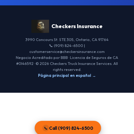
Checkers Insurance
3990 Concours St. STE 305, Ontario, CA 91764
📞 (909) 824-6500 |
customerservice@checkersinsurance.com
Negocio Acreditado por BBB · Licencia de Seguros de CA
#0I46592 · © 2026 Checkers Truck Insurance Services. All
rights reserved.
Página principal en español →
Call (909) 824-6500
📞