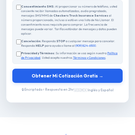
Consentimiento SMS:
Al proporcionar su número de teléfono, usted
consiente recibir llamadas automatizadas, audio pregrabado,
mensajes SMS/MMS de
Checkers Truck Insurance Services
al
número proporcionado, incluso si está en una lista de No Llamar. El
consentimiento no es requisito para comprar. La frecuencia de
mensajes puede variar. Tarifas estándar de mensajes y datos pueden
aplicar.
Cancelación:
Responda
STOP
a cualquier mensaje para cancelar.
Responda
HELP
para ayuda o llame al
(909) 824-6500
.
Privacidad y Términos:
Su información se usa según nuestra
Política
de Privacidad
. Usted acepta nuestros
Términos y Condiciones
.
Obtener Mi Cotización Gratis →
🔒 Encriptado
⚡ Respuesta en 2hr
🇺🇸🇲🇽 Inglés y Español