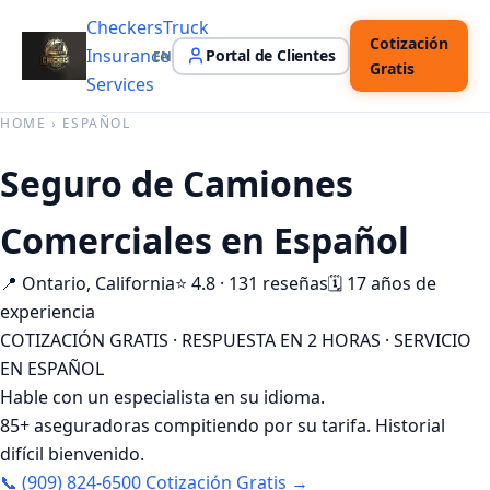
Checkers
Truck
Cotización
Insurance
Portal de Clientes
EN
Gratis
Services
HOME
›
ESPAÑOL
Seguro de Camiones
Comerciales en Español
📍 Ontario, California
⭐ 4.8 · 131 reseñas
🗓️ 17 años de
experiencia
COTIZACIÓN GRATIS · RESPUESTA EN 2 HORAS · SERVICIO
EN ESPAÑOL
Hable con un especialista en su idioma.
85+ aseguradoras compitiendo por su tarifa. Historial
difícil bienvenido.
📞 (909) 824-6500
Cotización Gratis →