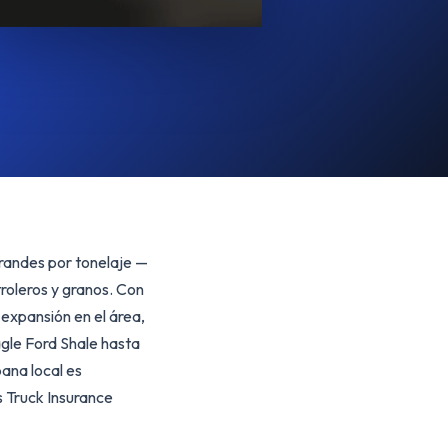
grandes por tonelaje —
roleros y granos. Con
 expansión en el área,
gle Ford Shale hasta
pana local es
s Truck Insurance