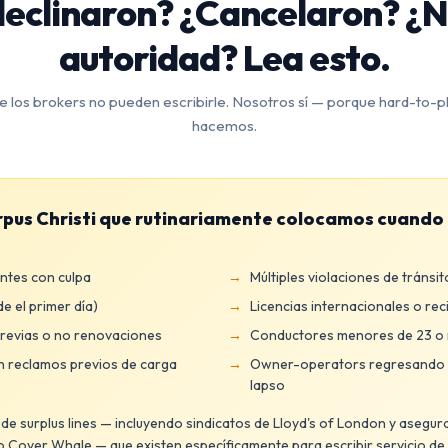
declinaron? ¿Cancelaron? ¿
autoridad? Lea esto.
e los brokers no pueden escribirle. Nosotros sí — porque hard-to-pl
hacemos.
rpus Christi que rutinariamente colocamos cuando 
ntes con culpa
Múltiples violaciones de tránsit
 el primer día)
Licencias internacionales o rec
revias o no renovaciones
Conductores menores de 23 o
 reclamos previos de carga
Owner-operators regresando 
lapso
 surplus lines — incluyendo sindicatos de Lloyd's of London y asegu
 Cover Whale — que existen específicamente para escribir servicio de