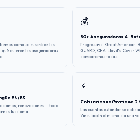
💰
50+ Aseguradoras A-Rat
abemos cómo se suscriben los
Progressive, Great American, 
i, qué quieren las aseguradoras
GUARD, CNA, Lloyd's, Cover W
o.
comparamos todas.
⚡
ngüe EN/ES
Cotizaciones Gratis en 2
 reclamos, renovaciones — todo
Las cuentas estándar se cotizan
lamos tu idioma.
Vinculación el mismo día una vez