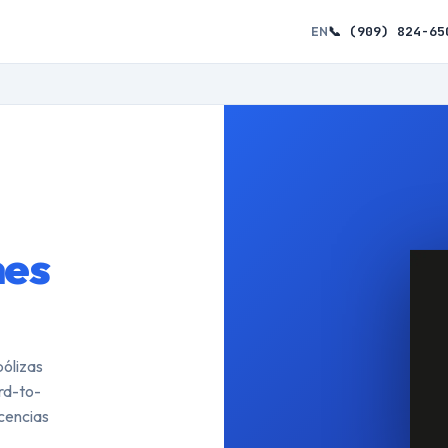
📞 (909) 824-65
EN
nes
ólizas
ard-to-
icencias