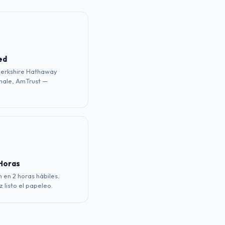
ed
Berkshire Hathaway
hale, AmTrust —
 Horas
 en 2 horas hábiles.
 listo el papeleo.