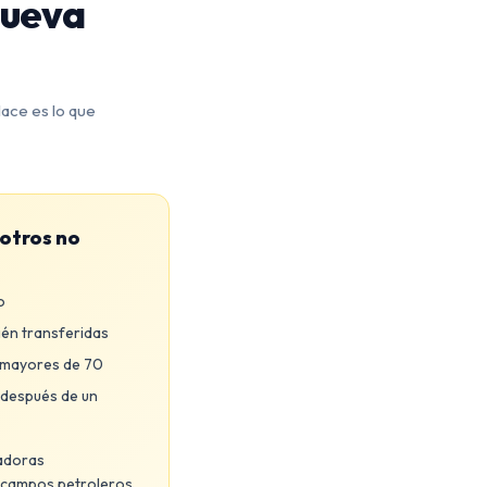
Nueva
ace es lo que
otros no
o
ién transferidas
 mayores de 70
después de un
radoras
 campos petroleros,