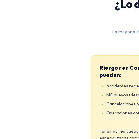
¿Lo 
La mayoría d
Riesgos en Co
pueden:
Accidentes recie
MC nuevos (desde
Cancelaciones p
Operaciones con
Tenemos mercados de
especializadas como