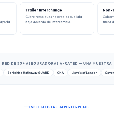
Trailer Interchange
Non-T
Cubre remolques no propios que jala
Cobert
mayoría
bajo acuerdo de intercambio.
fuera 
RED DE 50+ ASEGURADORAS A-RATED — UNA MUESTRA
Berkshire Hathaway GUARD
CNA
Lloyd's of London
Cover
ESPECIALISTAS HARD-TO-PLACE