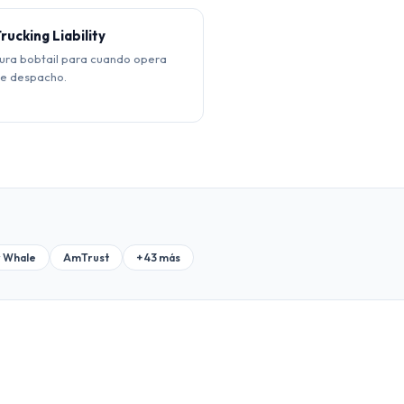
rucking Liability
ura bobtail para cuando opera
de despacho.
 Whale
AmTrust
+ 43 más