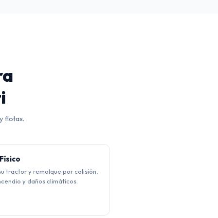
ra
i
 flotas.
Físico
u tractor y remolque por colisión,
ncendio y daños climáticos.