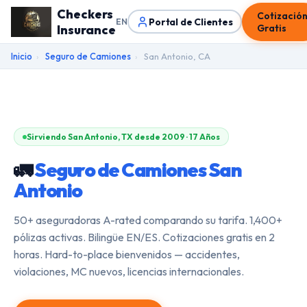
Checkers
Cotizació
Portal de Clientes
EN
Insurance
Gratis
Inicio
›
Seguro de Camiones
›
San Antonio, CA
Sirviendo San Antonio, TX desde 2009 · 17 Años
🚛
Seguro de Camiones San
Antonio
50+ aseguradoras A-rated comparando su tarifa. 1,400+
pólizas activas. Bilingüe EN/ES. Cotizaciones gratis en 2
horas. Hard-to-place bienvenidos — accidentes,
violaciones, MC nuevos, licencias internacionales.