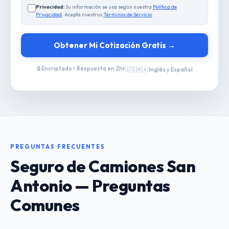
Privacidad:
Su información se usa según nuestra
Política de
Privacidad
. Acepta nuestros
Términos de Servicio
.
Obtener Mi Cotización Gratis →
🔒 Encriptado
⚡ Respuesta en 2hr
🇺🇸🇲🇽 Inglés y Español
PREGUNTAS FRECUENTES
Seguro de Camiones San
Antonio — Preguntas
Comunes