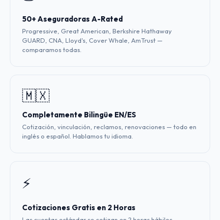
50+ Aseguradoras A-Rated
Progressive, Great American, Berkshire Hathaway
GUARD, CNA, Lloyd's, Cover Whale, AmTrust —
comparamos todas.
🇲🇽
Completamente Bilingüe EN/ES
Cotización, vinculación, reclamos, renovaciones — todo en
inglés o español. Hablamos tu idioma.
⚡
Cotizaciones Gratis en 2 Horas
Las cuentas estándar se cotizan en 2 horas hábiles.