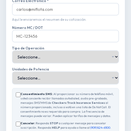
Correo Electrónico *
Aquí le enviaremos el resumen de su cotización.
Número MC / DOT
Tipo de Operación
Unidades de Potencia
Consentimiento SMS:
Al proporcionar su número de teléfono móvil,
usted consiente recibir llamadas autodialed, audio pre-grabado,
mensajes SMS/MMS de
Checkers Truck Insurance Services
al
número proporcionado, incluso si está en una lista de Do Not Call. El
consentimiento no es requerido para compra. La frecuencia de
mensajes puede variar. Pueden aplicar tarifas de mensajes y datos.
Cancelar:
Responda
STOP
a cualquier mensaje para cancelar
suscripción. Responda
HELP
para ayuda o llame al
(909) 824-6500
.