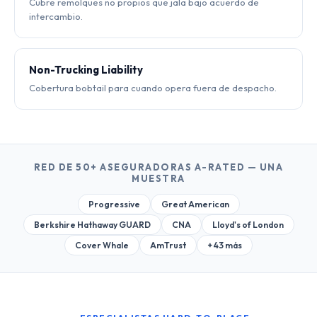
Cubre remolques no propios que jala bajo acuerdo de
intercambio.
Non-Trucking Liability
Cobertura bobtail para cuando opera fuera de despacho.
RED DE 50+ ASEGURADORAS A-RATED — UNA
MUESTRA
Progressive
Great American
Berkshire Hathaway GUARD
CNA
Lloyd's of London
Cover Whale
AmTrust
+ 43 más