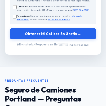
mensajes puede variar. Pueden aplicar tarifas de mensajes y datos.
Cancelar:
Responda
STOP
a cualquier mensaje para cancelar
suscripción. Responda
HELP
para ayuda o llame al
(909) 824-6500
.
Privacidad:
Su información se usa según nuestra
Política de
Privacidad
. Acepta nuestros
Términos de Servicio
.
Obtener Mi Cotización Gratis →
🔒 Encriptado
⚡ Respuesta en 2hr
🇺🇸🇲🇽 Inglés y Español
PREGUNTAS FRECUENTES
Seguro de Camiones
Portland — Preguntas