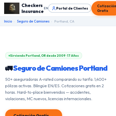
Checkers
Cotizació
Portal de Clientes
EN
Insurance
Gratis
Inicio
›
Seguro de Camiones
›
Portland, CA
Sirviendo Portland, OR desde 2009 · 17 Años
🚛
Seguro de Camiones Portland
50+ aseguradoras A-rated comparando su tarifa. 1,400+
pólizas activas. Bilingüe EN/ES. Cotizaciones gratis en 2
horas. Hard-to-place bienvenidos — accidentes,
violaciones, MC nuevos, licencias internacionales.
Cotización Gratis →