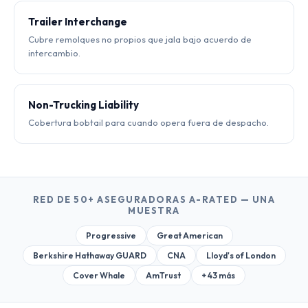
Trailer Interchange
Cubre remolques no propios que jala bajo acuerdo de
intercambio.
Non-Trucking Liability
Cobertura bobtail para cuando opera fuera de despacho.
RED DE 50+ ASEGURADORAS A-RATED — UNA
MUESTRA
Progressive
Great American
Berkshire Hathaway GUARD
CNA
Lloyd's of London
Cover Whale
AmTrust
+ 43 más