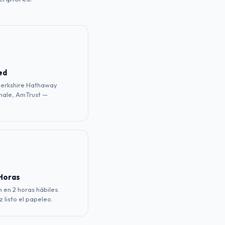
ed
Berkshire Hathaway
hale, AmTrust —
 Horas
 en 2 horas hábiles.
 listo el papeleo.