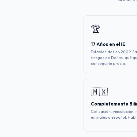
🏆
17 Años en el IE
Establecidos en 2009. S
riesgos de Dallas, qué q
conseguirle precio.
🇲🇽
Completamente Bili
Cotización, vinculación,
en inglés o español. Hab