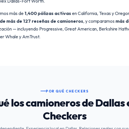
lex Dallas-Fort Worth.
emos más de
1,400 pólizas activas
en California, Texas y Orego
/5 de más de 127 reseñas de camioneros
, y comparamos
más d
zación — incluyendo Progressive, Great American, Berkshire H
ver Whale y AmTrust.
POR QUÉ CHECKERS
ué los camioneros de Dallas 
Checkers
dependiente. Experiencia local en Dallas. Relaciones reales con sus