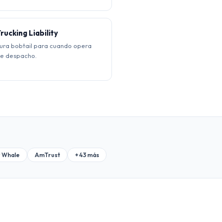
rucking Liability
ura bobtail para cuando opera
de despacho.
 Whale
AmTrust
+ 43 más