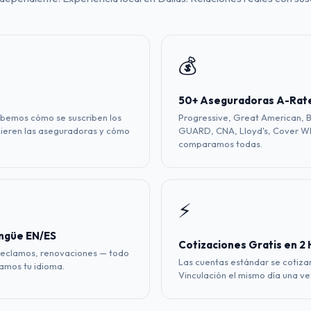
💰
50+ Aseguradoras A-Rat
abemos cómo se suscriben los
Progressive, Great American, 
uieren las aseguradoras y cómo
GUARD, CNA, Lloyd's, Cover W
comparamos todas.
⚡
ngüe EN/ES
Cotizaciones Gratis en 2
 reclamos, renovaciones — todo
Las cuentas estándar se cotizan
lamos tu idioma.
Vinculación el mismo día una vez