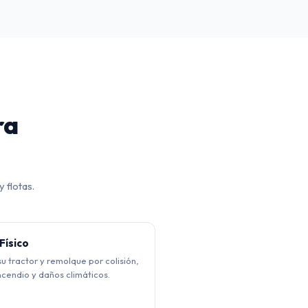
ra
 flotas.
Físico
u tractor y remolque por colisión,
ncendio y daños climáticos.