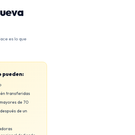
Nueva
ace es lo que
o pueden:
o
ién transferidas
 mayores de 70
después de un
radoras