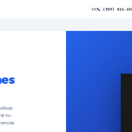
📞 (909) 824-65
EN
nes
ólizas
ard-to-
icencias