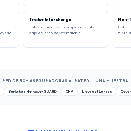
Trailer Interchange
Non-T
Cubre remolques no propios que jala
Cobert
mayoría
bajo acuerdo de intercambio.
fuera 
RED DE 50+ ASEGURADORAS A-RATED — UNA MUESTRA
Berkshire Hathaway GUARD
CNA
Lloyd's of London
Cover
ESPECIALISTAS HARD-TO-PLACE