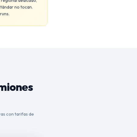
 regional dedicado,
stándar no tocan.
runs.
amiones
ras con tarifas de