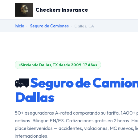
Checkers Insurance
Inicio
›
Seguro de Camiones
›
Dallas, CA
Sirviendo Dallas, TX desde 2009 · 17 Años
🚛
Seguro de Camio
Dallas
50+ aseguradoras A-rated comparando su tarifa. 1,400+ p
activas. Bilingüe EN/ES. Cotizaciones gratis en 2 horas. H
place bienvenidos — accidentes, violaciones, MC nuevos, l
internacionales.