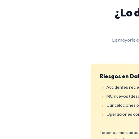
¿Lo 
La mayoría d
Riesgos en Da
Accidentes recie
MC nuevos (desde
Cancelaciones p
Operaciones con
Tenemos mercados de