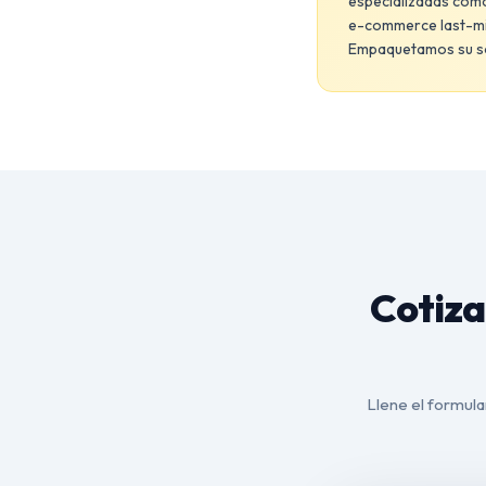
especializadas como
e-commerce last-mil
Empaquetamos su soli
Cotiza
Llene el formular