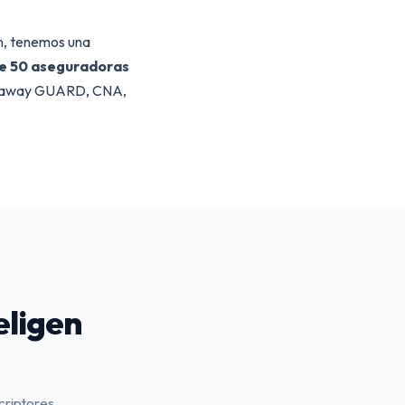
n, tenemos una
e 50 aseguradoras
athaway GUARD, CNA,
eligen
criptores.