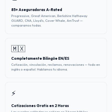
85+ Aseguradoras A-Rated
Progressive, Great American, Berkshire Hathaway
GUARD, CNA, Lloyd's, Cover Whale, AmTrust —
comparamos todas.
🇲🇽
Completamente Bilingüe EN/ES
Cotización, vinculación, reclamos, renovaciones — todo en
inglés o español. Hablamos tu idioma.
⚡
Cotizaciones Gratis en 2 Horas
Las cuentas estándar se cotizan en 2 horas hábiles.