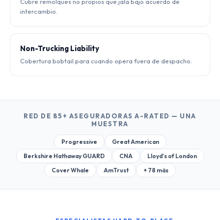
Cubre remolques no propios que jala bajo acuerdo de
intercambio.
Non-Trucking Liability
Cobertura bobtail para cuando opera fuera de despacho.
RED DE 85+ ASEGURADORAS A-RATED — UNA
MUESTRA
Progressive
Great American
Berkshire Hathaway GUARD
CNA
Lloyd's of London
Cover Whale
AmTrust
+ 78 más