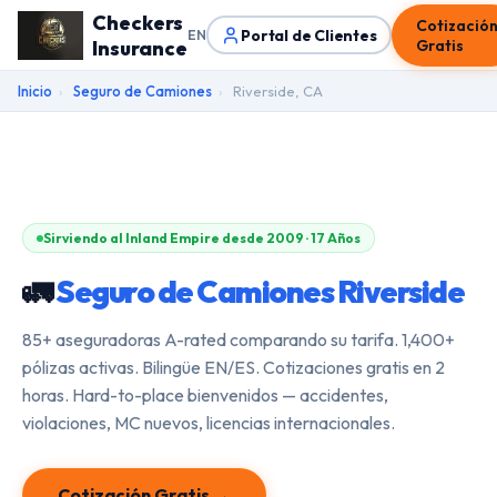
Checkers
Cotizació
Portal de Clientes
EN
Insurance
Gratis
Inicio
›
Seguro de Camiones
›
Riverside, CA
Sirviendo al Inland Empire desde 2009 · 17 Años
🚛
Seguro de Camiones Riverside
85+ aseguradoras A-rated comparando su tarifa. 1,400+
pólizas activas. Bilingüe EN/ES. Cotizaciones gratis en 2
horas. Hard-to-place bienvenidos — accidentes,
violaciones, MC nuevos, licencias internacionales.
Cotización Gratis →