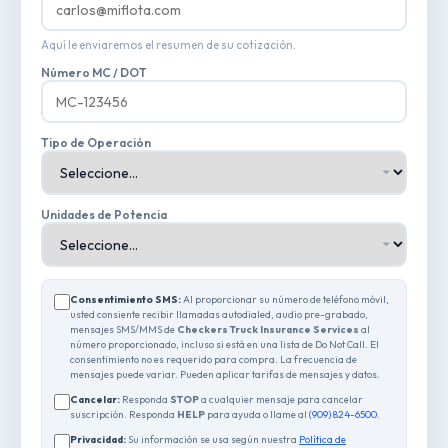
Aquí le enviaremos el resumen de su cotización.
Número MC / DOT
Tipo de Operación
Unidades de Potencia
Consentimiento SMS:
Al proporcionar su número de teléfono móvil,
usted consiente recibir llamadas autodialed, audio pre-grabado,
mensajes SMS/MMS de
Checkers Truck Insurance Services
al
número proporcionado, incluso si está en una lista de Do Not Call. El
consentimiento no es requerido para compra. La frecuencia de
mensajes puede variar. Pueden aplicar tarifas de mensajes y datos.
Cancelar:
Responda
STOP
a cualquier mensaje para cancelar
suscripción. Responda
HELP
para ayuda o llame al
(909) 824-6500
.
Privacidad:
Su información se usa según nuestra
Política de