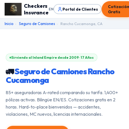
Checkers
Cotizació
Portal de Clientes
EN
Insurance
Gratis
Inicio
›
Seguro de Camiones
›
Rancho Cucamonga, CA
Sirviendo al Inland Empire desde 2009 · 17 Años
🚛
Seguro de Camiones Rancho
Cucamonga
85+ aseguradoras A-rated comparando su tarifa. 1,400+
pólizas activas. Bilingüe EN/ES. Cotizaciones gratis en 2
horas. Hard-to-place bienvenidos — accidentes,
violaciones, MC nuevos, licencias internacionales.