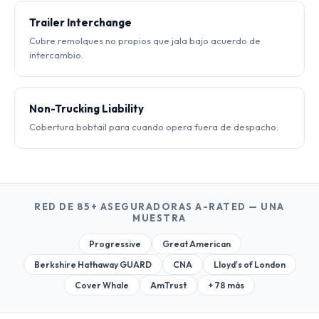
Trailer Interchange
Cubre remolques no propios que jala bajo acuerdo de
intercambio.
Non-Trucking Liability
Cobertura bobtail para cuando opera fuera de despacho.
RED DE 85+ ASEGURADORAS A-RATED — UNA
MUESTRA
Progressive
Great American
Berkshire Hathaway GUARD
CNA
Lloyd's of London
Cover Whale
AmTrust
+ 78 más