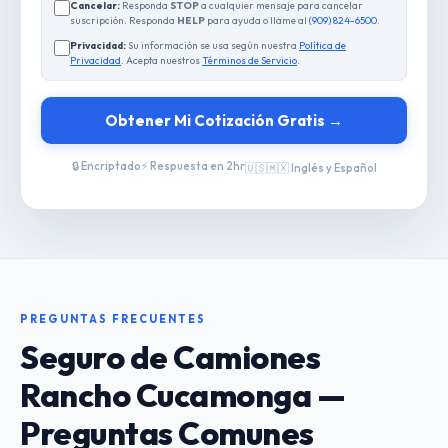
Cancelar:
Responda
STOP
a cualquier mensaje para cancelar
suscripción. Responda
HELP
para ayuda o llame al
(909) 824-6500
.
Privacidad:
Su información se usa según nuestra
Política de
Privacidad
. Acepta nuestros
Términos de Servicio
.
Obtener Mi Cotización Gratis →
🔒 Encriptado
⚡ Respuesta en 2hr
🇺🇸🇲🇽 Inglés y Español
PREGUNTAS FRECUENTES
Seguro de Camiones
Rancho Cucamonga —
Preguntas Comunes