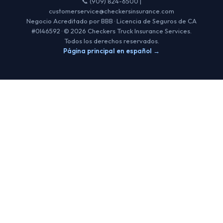
📞 (909) 824-6500 |
customerservice@checkersinsurance.com
Negocio Acreditado por BBB · Licencia de Seguros de CA
#0I46592 · © 2026 Checkers Truck Insurance Services.
Todos los derechos reservados.
Página principal en español →