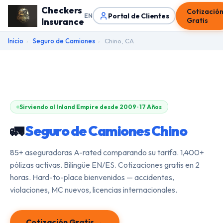
Checkers
Cotizació
Portal de Clientes
EN
Insurance
Gratis
Inicio
›
Seguro de Camiones
›
Chino, CA
Sirviendo al Inland Empire desde 2009 · 17 Años
🚛
Seguro de Camiones Chino
85+ aseguradoras A-rated comparando su tarifa. 1,400+
pólizas activas. Bilingüe EN/ES. Cotizaciones gratis en 2
horas. Hard-to-place bienvenidos — accidentes,
violaciones, MC nuevos, licencias internacionales.
Cotización Gratis →