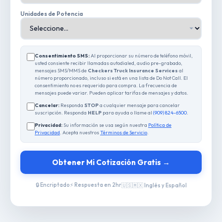
Unidades de Potencia
Consentimiento SMS:
Al proporcionar su número de teléfono móvil,
usted consiente recibir llamadas autodialed, audio pre-grabado,
mensajes SMS/MMS de
Checkers Truck Insurance Services
al
número proporcionado, incluso si está en una lista de Do Not Call. El
consentimiento no es requerido para compra. La frecuencia de
mensajes puede variar. Pueden aplicar tarifas de mensajes y datos.
Cancelar:
Responda
STOP
a cualquier mensaje para cancelar
suscripción. Responda
HELP
para ayuda o llame al
(909) 824-6500
.
Privacidad:
Su información se usa según nuestra
Política de
Privacidad
. Acepta nuestros
Términos de Servicio
.
Obtener Mi Cotización Gratis →
🔒 Encriptado
⚡ Respuesta en 2hr
🇺🇸🇲🇽 Inglés y Español