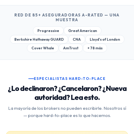
RED DE 85+ ASEGURADORAS A-RATED — UNA
MUESTRA
Progressive
Great American
Berkshire Hathaway GUARD
CNA
Lloyd's of London
Cover Whale
AmTrust
+ 78 más
ESPECIALISTAS HARD-TO-PLACE
¿Lo declinaron? ¿Cancelaron? ¿Nueva
autoridad? Lea esto.
La mayoría de los brokers no pueden escribirle. Nosotros sí
— porque hard-to-place es lo que hacemos.