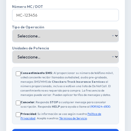
Número MC / DOT
Tipo de Operación
Unidades de Potencia
Consentimiento SMS:
Al proporcionar su número de teléfono móvil,
usted consiente recibir llamadas autodialed, audio pre-grabado,
mensajes SMS/MMS de
Checkers Truck Insurance Services
al
número proporcionado, incluso si está en una lista de Do Not Call. El
consentimiento no es requerido para compra. La frecuencia de
mensajes puede variar. Pueden aplicar tarifas de mensajes y datos.
Cancelar:
Responda
STOP
a cualquier mensaje para cancelar
suscripción. Responda
HELP
para ayuda o llame al
(909) 824-6500
.
Privacidad:
Su información se usa según nuestra
Política de
Privacidad
. Acepta nuestros
Términos de Servicio
.