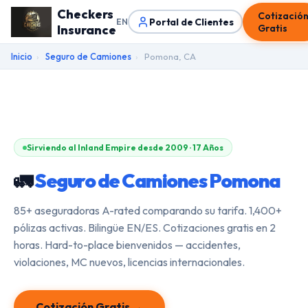
Checkers
Cotizació
Portal de Clientes
EN
Insurance
Gratis
Inicio
›
Seguro de Camiones
›
Pomona, CA
Sirviendo al Inland Empire desde 2009 · 17 Años
🚛
Seguro de Camiones Pomona
85+ aseguradoras A-rated comparando su tarifa. 1,400+
pólizas activas. Bilingüe EN/ES. Cotizaciones gratis en 2
horas. Hard-to-place bienvenidos — accidentes,
violaciones, MC nuevos, licencias internacionales.
Cotización Gratis →