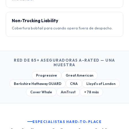
Non-Trucking Liability
Cobertura bobtail para cuando opera fuera de despacho.
RED DE 85+ ASEGURADORAS A-RATED — UNA
MUESTRA
Progressive
Great American
Berkshire Hathaway GUARD
CNA
Lloyd's of London
Cover Whale
AmTrust
+ 78 más
ESPECIALISTAS HARD-TO-PLACE