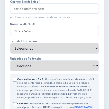
Correo Electrónico *
Aquí le enviaremos el resumen de su cotización.
Número MC / DOT
Tipo de Operación
Unidades de Potencia
Consentimiento SMS:
Al proporcionar su número de teléfono móvil,
usted consiente recibir llamadas autodialed, audio pre-grabado,
mensajes SMS/MMS de
Checkers Truck Insurance Services
al
número proporcionado, incluso si está en una lista de Do Not Call. El
consentimiento no es requerido para compra. La frecuencia de
mensajes puede variar. Pueden aplicar tarifas de mensajes y datos.
Cancelar:
Responda
STOP
a cualquier mensaje para cancelar
suscripción. Responda
HELP
para ayuda o llame al
(909) 824-6500
.