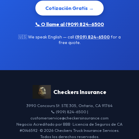
Cotización Gratis →
📞 O llame al (909) 824-6500
🇺🇸 We speak English — call
(909) 824-6500
for a
free quote.
Checkers Insurance
3990 Concours St. STE 305, Ontario, CA 91764
📞 (909) 824-6500 |
customerservice@checkersinsurance.com
Negocio Acreditado por BBB · Licencia de Seguros de CA
#0I46592 · © 2026 Checkers Truck Insurance Services.
Todos los derechos reservados.