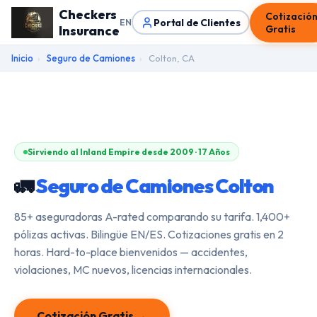
Checkers
Cotizació
Portal de Clientes
EN
Insurance
Gratis
Inicio
›
Seguro de Camiones
›
Colton, CA
Sirviendo al Inland Empire desde 2009 · 17 Años
🚛
Seguro de Camiones Colton
85+ aseguradoras A-rated comparando su tarifa. 1,400+
pólizas activas. Bilingüe EN/ES. Cotizaciones gratis en 2
horas. Hard-to-place bienvenidos — accidentes,
violaciones, MC nuevos, licencias internacionales.
Cotización Gratis →