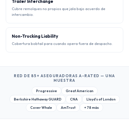
Trailer Interchange
Cubre remolques no propios que jala bajo acuerdo de
intercambio.
Non-Trucking Liability
Cobertura bobtail para cuando opera fuera de despacho.
RED DE 85+ ASEGURADORAS A-RATED — UNA
MUESTRA
Progressive
Great American
Berkshire Hathaway GUARD
CNA
Lloyd's of London
Cover Whale
AmTrust
+ 78 más