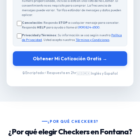
número proporcionado, incluso si está en una lista de No Llamar. El
consentimiento no es requisito para comprar. La frecuencia de
mensajes puede variar. Tarifas estándar de mensajes y datos pueden
aplicar.
Cancelación:
Responda
STOP
a cualquier mensaje para cancelar.
Responda
HELP
para ayuda o llame al
(909) 824-6500
.
Privacidad y Términos:
Su información se usa según nuestra
Política
de Privacidad
. Usted acepta nuestros
Términos y Condiciones
.
Obtener Mi Cotización Gratis →
🔒 Encriptado
⚡ Respuesta en 2hr
🇺🇸🇲🇽 Inglés y Español
¿POR QUÉ CHECKERS?
¿Por qué elegir Checkers en Fontana?