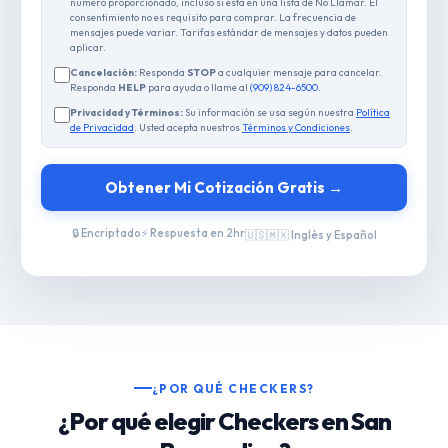
número proporcionado, incluso si está en una lista de No Llamar. El
consentimiento no es requisito para comprar. La frecuencia de
mensajes puede variar. Tarifas estándar de mensajes y datos pueden
aplicar.
Cancelación:
Responda
STOP
a cualquier mensaje para cancelar.
Responda
HELP
para ayuda o llame al
(909) 824-6500
.
Privacidad y Términos:
Su información se usa según nuestra
Política
de Privacidad
. Usted acepta nuestros
Términos y Condiciones
.
Obtener Mi Cotización Gratis →
🔒 Encriptado
⚡ Respuesta en 2hr
🇺🇸🇲🇽 Inglés y Español
¿POR QUÉ CHECKERS?
¿Por qué elegir Checkers en San