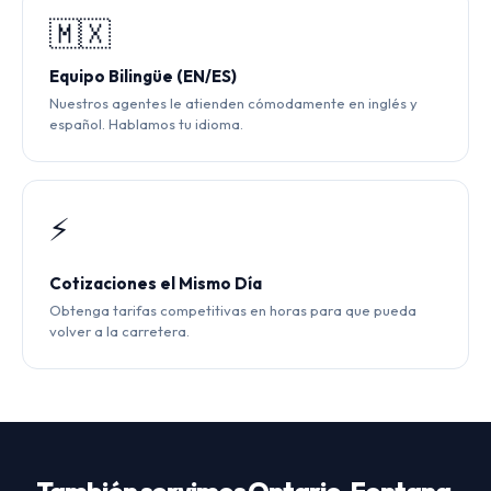
🇲🇽
Equipo Bilingüe (EN/ES)
Nuestros agentes le atienden cómodamente en inglés y
español. Hablamos tu idioma.
⚡
Cotizaciones el Mismo Día
Obtenga tarifas competitivas en horas para que pueda
volver a la carretera.
También servimos Ontario, Fontana,