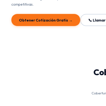
competitivas.
Obtener Cotización Gratis →
📞 Llamar
Cob
Cobertura