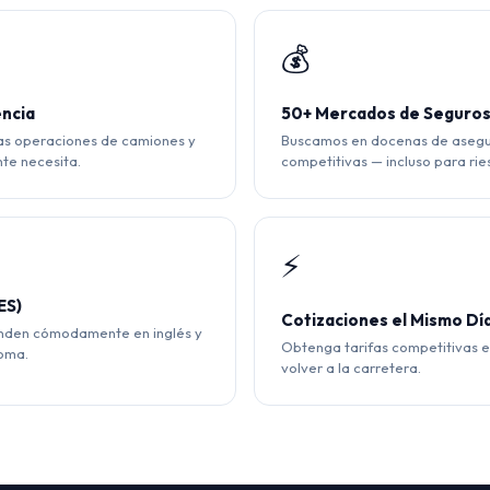
💰
encia
50+ Mercados de Seguro
as operaciones de camiones y
Buscamos en docenas de asegur
te necesita.
competitivas — incluso para ries
⚡
ES)
Cotizaciones el Mismo Dí
enden cómodamente en inglés y
Obtenga tarifas competitivas 
ioma.
volver a la carretera.