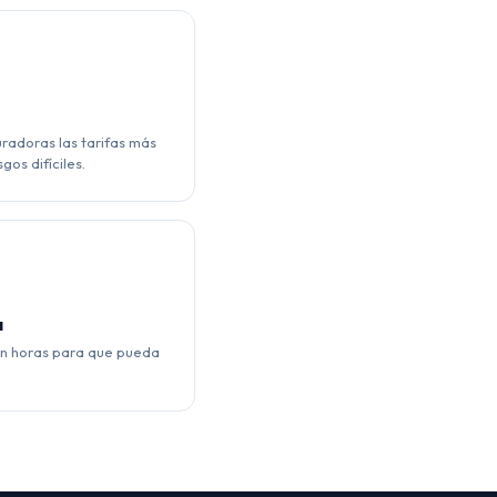
s
adoras las tarifas más
gos difíciles.
a
en horas para que pueda