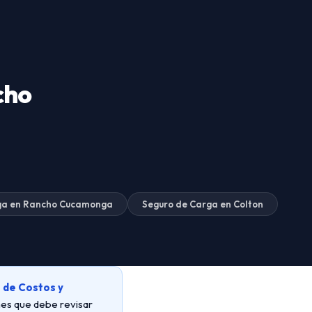
cho
ga en Rancho Cucamonga
Seguro de Carga en Colton
 de Costos y
ones que debe revisar