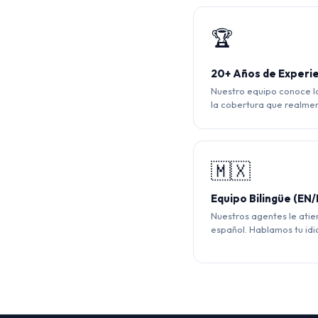
🏆
20+ Años de Experi
Nuestro equipo conoce l
la cobertura que realmen
🇲🇽
Equipo Bilingüe (EN/
Nuestros agentes le ati
español. Hablamos tu id