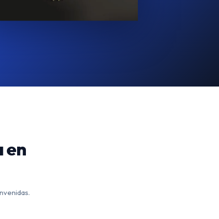
a en
envenidas.