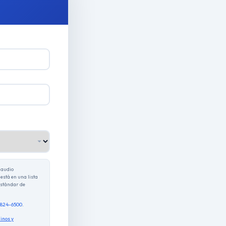
 audio
está en una lista
estándar de
) 824-6500
.
inos y