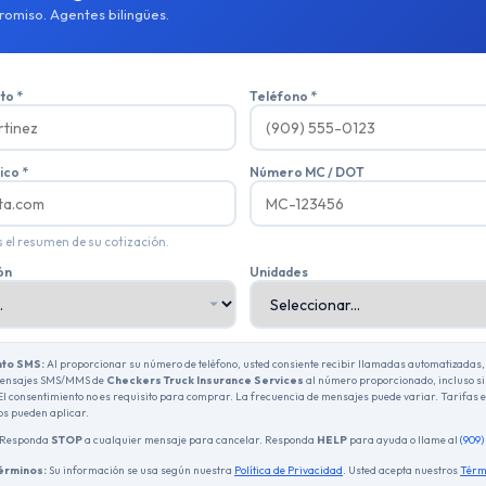
romiso. Agentes bilingües.
o *
Teléfono *
ico *
Número MC / DOT
 el resumen de su cotización.
ón
Unidades
nto SMS:
Al proporcionar su número de teléfono, usted consiente recibir llamadas automatizadas,
mensajes SMS/MMS de
Checkers Truck Insurance Services
al número proporcionado, incluso si 
El consentimiento no es requisito para comprar. La frecuencia de mensajes puede variar. Tarifas 
os pueden aplicar.
Responda
STOP
a cualquier mensaje para cancelar. Responda
HELP
para ayuda o llame al
(909
Términos:
Su información se usa según nuestra
Política de Privacidad
. Usted acepta nuestros
Térm