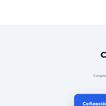
C
Complete
Cotizació