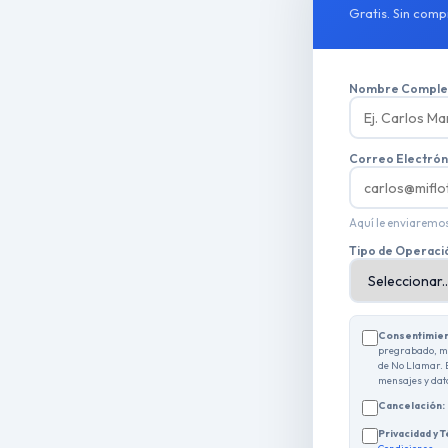
Gratis. Sin comp
Nombre Complet
Correo Electrón
Aquí le enviaremos
Tipo de Operaci
Consentimie
pregrabado, 
de No Llamar. 
mensajes y dat
Cancelación:
Privacidad y 