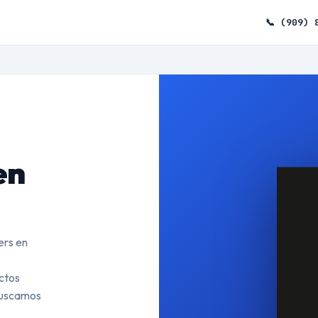
📞 (909) 
en
ers en
ctos
 Buscamos