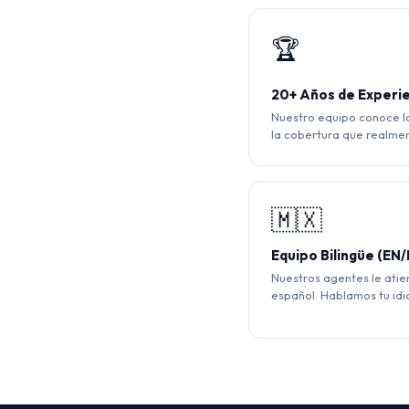
🏆
20+ Años de Experi
Nuestro equipo conoce l
la cobertura que realmen
🇲🇽
Equipo Bilingüe (EN/
Nuestros agentes le ati
español. Hablamos tu id