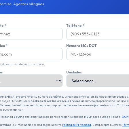
romiso. Agentes bilingües.
o *
Teléfono *
ico *
Número MC / DOT
 el resumen de su cotización.
ón
Unidades
nto SMS:
Al proporcionar su número de teléfono, usted consiente recibir llamadas automatizadas,
mensajes SMS/MMS de
Checkers Truck Insurance Services
al número proporcionado, incluso si 
El consentimiento no es requisito para comprar. La frecuencia de mensajes puede variar. Tarifas 
os pueden aplicar.
Responda
STOP
a cualquier mensaje para cancelar. Responda
HELP
para ayuda o llame al
(909
Términos:
Su información se usa según nuestra
Política de Privacidad
. Usted acepta nuestros
Térm