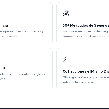
💰
encia
50+ Mercados de Seguro
as operaciones de camiones y
Buscamos en docenas de asegur
te necesita.
competitivas — incluso para ries
⚡
ES)
Cotizaciones el Mismo Dí
enden cómodamente en inglés y
Obtenga tarifas competitivas 
ioma.
volver a la carretera.