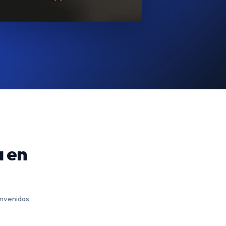
a en
envenidas.