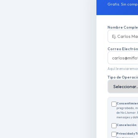
Gratis. Sin comp
Nombre Complet
Correo Electrón
Aquí le enviaremos
Tipo de Operaci
Consentimie
pregrabado, 
de No Llamar. 
mensajes y dat
Cancelación:
Privacidad y 