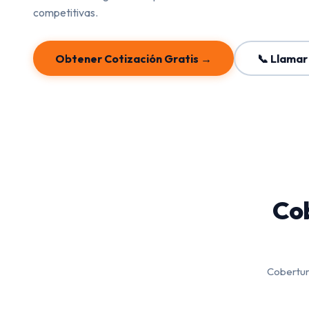
competitivas.
Obtener Cotización Gratis →
📞 Llamar
Cob
Cobertura