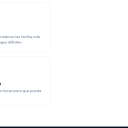
s
adoras las tarifas más
gos difíciles.
a
en horas para que pueda