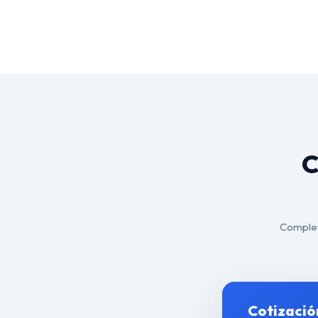
C
Complete
Cotizació