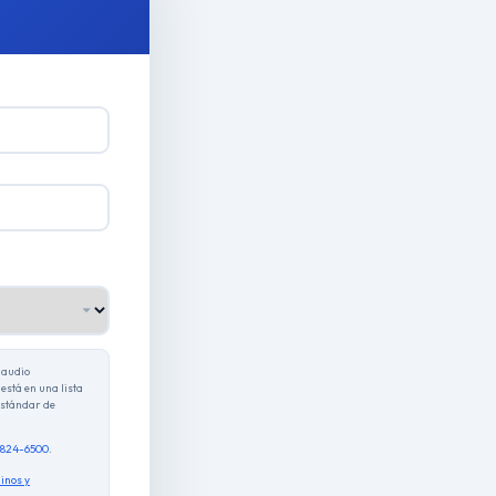
 audio
está en una lista
estándar de
) 824-6500
.
inos y